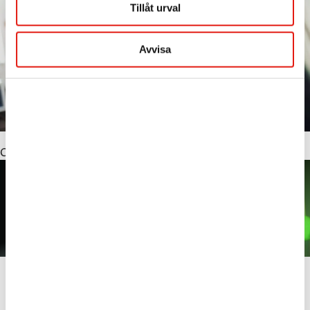
Tillåt urval
Avvisa
Om oss
Skyltar som syns och håller
Vi skapar skyltlösningar för företag, butikskedjor och
fastighetsägare. Från första skiss till färdig skylt på fasaden
hanterar vi
skyltdesign
,
skyltprogram
, projektledning,
produktion, bygglov och montage under ett tak.