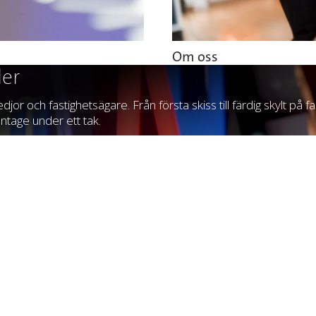
Om oss
ler
edjor och fastighetsägare. Från första skiss till färdig skylt på
ntage under ett tak.