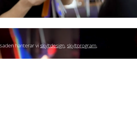
 fasaden hanterar vi
skyltdesign
,
skyltprogram
,