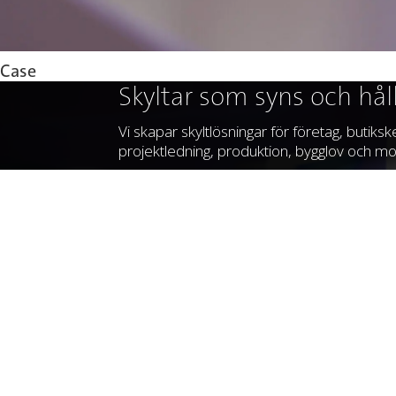
Case
Skyltar som syns och hål
Vi skapar skyltlösningar för företag, butiksk
projektledning, produktion, bygglov och mo