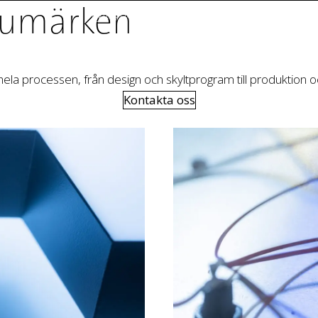
arumärken
Skylttyper
Tjänster
Branscher
 hela processen, från design och skyltprogram till produktion 
Kontakta oss