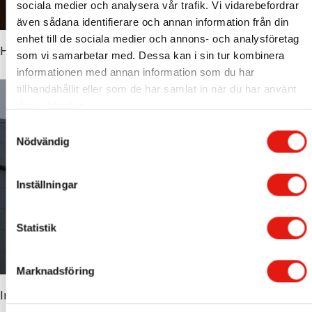
sociala medier och analysera vår trafik. Vi vidarebefordrar
även sådana identifierare och annan information från din
enhet till de sociala medier och annons- och analysföretag
Hotellskyltar
som vi samarbetar med. Dessa kan i sin tur kombinera
informationen med annan information som du har
tillhandahållit eller som de har samlat in när du har använt
deras tjänster.
S
Nödvändig
a
m
t
Inställningar
y
c
k
Statistik
e
s
Marknadsföring
v
Industriskyltar
a
l