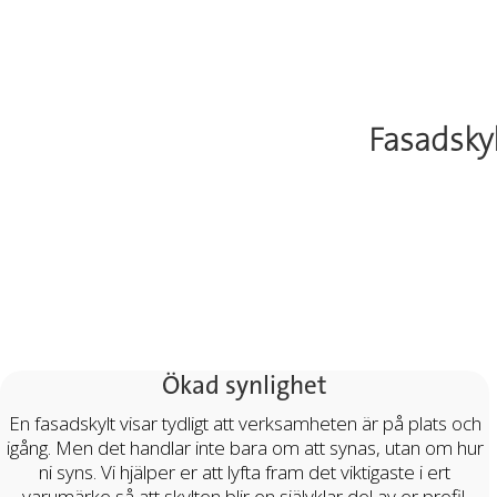
Fasadskyl
Ökad synlighet
En fasadskylt visar tydligt att verksamheten är på plats och
igång. Men det handlar inte bara om att synas, utan om hur
ni syns. Vi hjälper er att lyfta fram det viktigaste i ert
varumärke så att skylten blir en självklar del av er profil.