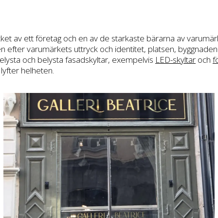
rycket av ett företag och en av de starkaste bärarna av varumä
n efter varumärkets uttryck och identitet, platsen, byggnaden o
belysta och belysta fasadskyltar, exempelvis
LED-skyltar
och
f
 lyfter helheten.