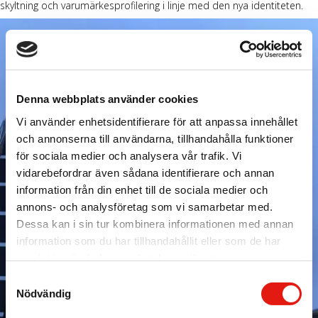
skyltning och varumärkesprofilering i linje med den nya identiteten.
Denna webbplats använder cookies
Vi använder enhetsidentifierare för att anpassa innehållet
och annonserna till användarna, tillhandahålla funktioner
för sociala medier och analysera vår trafik. Vi
vidarebefordrar även sådana identifierare och annan
information från din enhet till de sociala medier och
annons- och analysföretag som vi samarbetar med.
Dessa kan i sin tur kombinera informationen med annan
information som du har tillhandahållit eller som de har
samlat in när du har använt deras tjänster.
S
Nödvändig
a
m