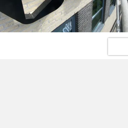
Inggående skylttyper:
Företagsskyltar
,
LED-skyltar
,
Ljusskyltar
,
Omprofileringar
,
Pyloner
Branscher:
Industri
,
Övrigt