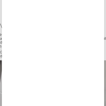
Varumärket även inomhus
Invändigt har arbetet omfattat olika typer av varumärkesprofilering,
anpassad efter respektive lokal. Det kan handla om allt från skyltar till
dekor som stödjer orientering, stärker identiteten och skapar en
sammanhållen upplevelse.
Genom att arbeta med både exteriör och interiör skapas en helhet
där varumärket följer med genom hela miljön.