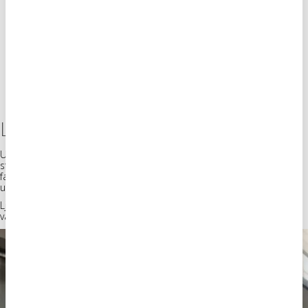
Ljusskyltar som markerar närvaro
Utvändigt har vi levererat vita
ljusskyltar
som ger en tydlig närvaro i
stadsbilden. Skylterna är utformade för att fungera i olika typer av
fasader och miljöer, samtidigt som de behåller ett konsekvent
uttryck.
Ljuset ger synlighet över tid, både dag och kväll, och förstärker
varumärket på ett tydligt men balanserat sätt.