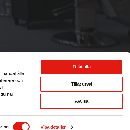
Tillåt alla
illhandahålla
ifierare och
Tillåt urval
vi
 du har
Avvisa
ring
Visa detaljer