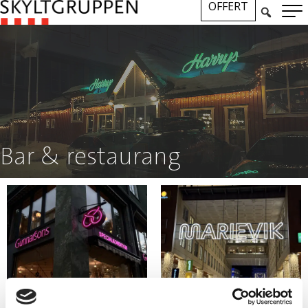
OFFERT
Bar & restaurang
Gunnarsons konditori
Marievik