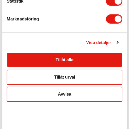
k
Statistik
e
s
Marknadsföring
v
a
l
Bananas
Snackbar
Visa detaljer
Tillåt alla
Tillåt urval
Thai tigern
Tilt
Avvisa
Ladda fler