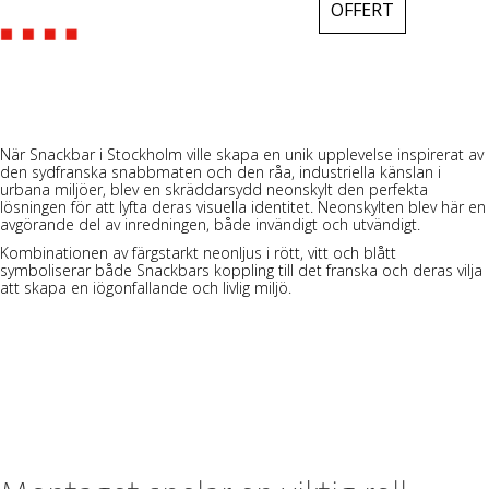
OFFERT
När
Snackbar
i Stockholm ville skapa en unik upplevelse inspirerat av
den sydfranska snabbmaten och den råa, industriella känslan i
urbana miljöer, blev en skräddarsydd
neonskylt
den perfekta
lösningen för att lyfta deras visuella identitet. Neonskylten blev här en
avgörande del av inredningen, både invändigt och utvändigt.
Kombinationen av färgstarkt neonljus i rött, vitt och blått
symboliserar både Snackbars koppling till det franska och deras vilja
att skapa en iögonfallande och livlig miljö.