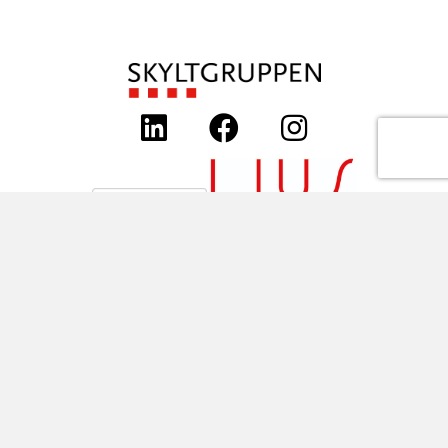
Stockholm, HK
Skyltgruppen Scandinavia AB
Nybohovsbacken 23
117 63 Stockholm
Telefon:
+46 8 30 12 60
E-post:
info@skyltgruppen.se
Karlstad