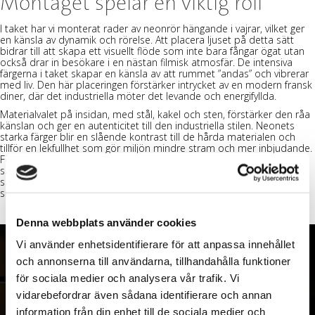
Montaget spelar en viktig roll
I taket har vi monterat rader av neonrör hängande i vajrar, vilket ger
en känsla av dynamik och rörelse. Att placera ljuset på detta sätt
bidrar till att skapa ett visuellt flöde som inte bara fångar ögat utan
också drar in besökare i en nästan filmisk atmosfär. De intensiva
färgerna i taket skapar en känsla av att rummet ”andas” och vibrerar
med liv. Den här placeringen förstärker intrycket av en modern fransk
diner, där det industriella möter det levande och energifyllda.
Materialvalet på insidan, med stål, kakel och sten, förstärker den råa
känslan och ger en autenticitet till den industriella stilen.
Neonets
starka färger blir en slående kontrast till de hårda materialen och
tillför en lekfullhet som gör miljön mindre stram och mer inbjudande.
För Snackbar blev denna balans mellan det hårda och färgglada ett
sätt att skapa en helhetsupplevelse, där varje aspekt av rummet
samspelar för att ge gästerna en genuin känsla av en fransk
snabbmatsrestaurang med en twist.
Denna webbplats använder cookies
Vi använder enhetsidentifierare för att anpassa innehållet
och annonserna till användarna, tillhandahålla funktioner
för sociala medier och analysera vår trafik. Vi
vidarebefordrar även sådana identifierare och annan
information från din enhet till de sociala medier och