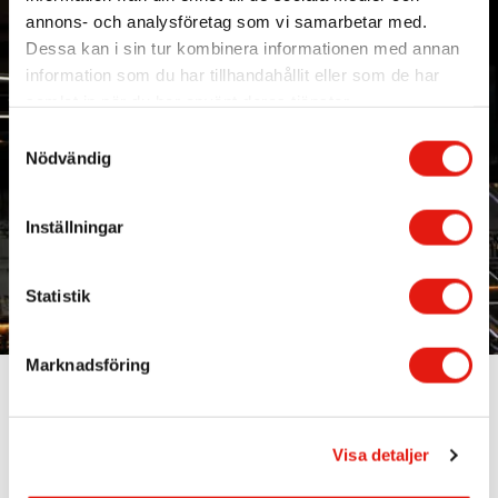
annons- och analysföretag som vi samarbetar med.
Dessa kan i sin tur kombinera informationen med annan
information som du har tillhandahållit eller som de har
samlat in när du har använt deras tjänster.
S
Nödvändig
a
m
t
Inställningar
y
c
k
Statistik
e
s
Marknadsföring
v
a
l
Visa detaljer