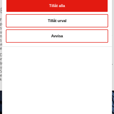
Tillåt alla
En utomhusskylt som bjuder in
För att maximera synligheten och dess effekt på förbipasserande
Tillåt urval
placerade vi en stor, färgstark neonskylt precis framför Snackbars
stora glasfönster. Genom att montera skylten på en ram strax
utanför glaset skapades en spännande effekt av transparens där
Avvisa
neonljuset syns både utifrån och inifrån restaurangen. Placeringen av
skylten gör att den känns nästan svävande framför restaurangen,
vilket både förstärker atmosfären utomhus och ger förbipasserande
en hint av vad som väntar inuti.
Det finns något nästan magnetiskt i kombinationen av neonets
intensiva, klara färger och den transparenta glasfasaden som låter
ljuset brytas på flera sätt. Skylten är inte bara en informationsbärare,
utan också ett konstverk i sig som omedelbart sätter rätt ton för
Snackbars unika restaurangmiljö. Oavsett om gästerna kommer för
en snabb lunch eller en sen kvällsmåltid, så blir skylten den första
kontakten som ger en föraning om den upplevelse som väntar.