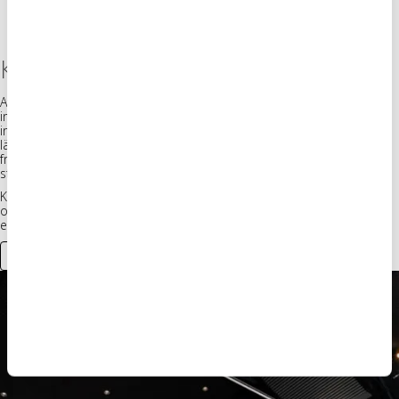
Kebaben står i centrum
Att kebaben är Snackbars hjärta märks både i deras meny och
inredning. Neonskyltarna, som är installerade både utomhus och
inomhus, skapar en atmosfär som känns lika avslappnad och
lättillgänglig som själva konceptet. Gästerna kan njuta av en snabb,
fransk-inspirerad måltid i en miljö som bjuder på en mix av urban
storstadspuls och sydfransk charm.
Kontakta oss idag, så hjälper vi dig att hitta den perfekta lösningen –
oavsett om det handlar om en modern diner, en urban restaurang
eller en plats som behöver ett extra sken av neonmagi.
Kontakta oss