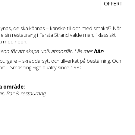
OFFERT
Case
Kunskap
Kontakta oss
 synas, de ska kännas – kanske till och med smaka!? När
in restaurang i Farsta Strand valde man, i klassiskt
da med neon.
eon för att skapa unik atmosfär. Läs mer
här
!
rgare – skräddarsytt och tillverkat på beställning. Och
art – Smashing Sign quality since 1980!
a område:
ar
,
Bar & restaurang