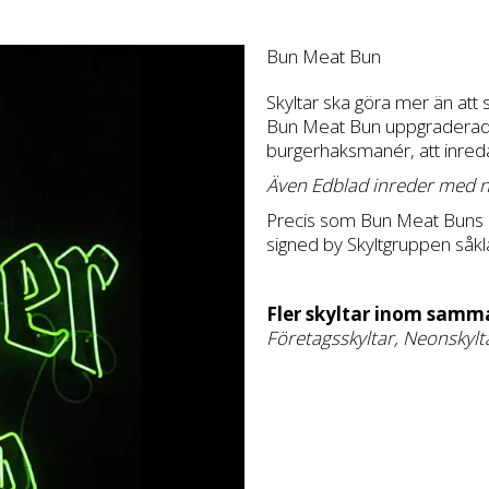
Skylttyper
Tjänster
Branscher
Bun Meat Bun
Skyltar ska göra mer än att
Bun Meat Bun uppgraderade s
burgerhaksmanér, att inre
Även Edblad inreder med n
Precis som Bun Meat Buns bu
signed by Skyltgruppen såkl
Fler skyltar inom samm
Företagsskyltar
,
Neonskylt