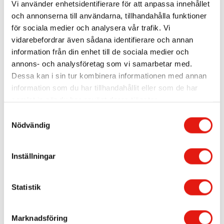
Vi använder enhetsidentifierare för att anpassa innehållet
och annonserna till användarna, tillhandahålla funktioner
för sociala medier och analysera vår trafik. Vi
vidarebefordrar även sådana identifierare och annan
information från din enhet till de sociala medier och
annons- och analysföretag som vi samarbetar med.
Dessa kan i sin tur kombinera informationen med annan
Portal Restaurant & Bar
information som du har tillhandahållit eller som de har
samlat in när du har använt deras tjänster.
Portal Restaurang och Bar har båda två skyltar beståendes av
fristående bronslackerade aluminiumbokstäver. Båda skyltarna
S
är dessutom besmyckade med varmvita LEDs som lyser mot
fasaden och skapar detta mysiga, lyxiga och varma
Nödvändig
a
silhuettsken.
m
Kolla in vår instagram för mer information om
Portal!
t
Inställningar
Se här hur vi gjorde en annan bakåtbelyst skylt fast med
y
högblank front!
c
k
Statistik
e
Fler skyltar inom samma område:
s
Fasadskyltar
,
LED-skyltar
,
Bar & restaurang
Marknadsföring
v