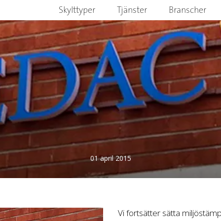
Skylttyper
Tjänster
Branscher
01 april 2015
Vi fortsätter sätta miljöstäm