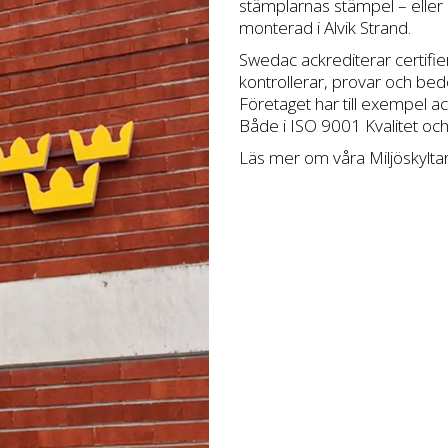
stämplarnas stämpel – eller 
monterad i Alvik Strand.
Swedac ackrediterar certifier
kontrollerar, provar och bedöm
Företaget har till exempel a
Både i ISO 9001 Kvalitet oc
Läs mer om våra
Miljöskylta