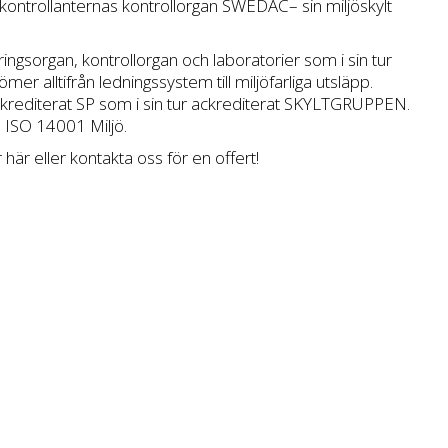
kontrollanternas kontrollorgan
SWEDAC
– sin miljöskylt
ingsorgan, kontrollorgan och laboratorier som i sin tur
er alltifrån ledningssystem till miljöfarliga utsläpp.
ckrediterat
SP
som i sin tur ackrediterat SKYLTGRUPPEN.
h ISO 14001 Miljö.
r
här eller kontakta oss för en
offert
!