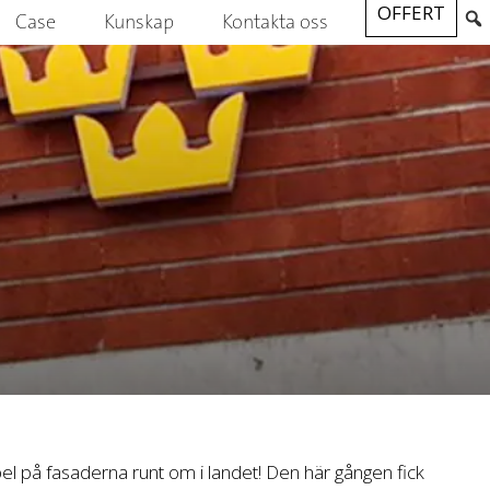
OFFERT
Case
Kunskap
Kontakta oss
pel på fasaderna runt om i landet! Den här gången fick