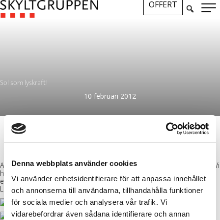
OFFERT
Sol som lyskraft!
10 februari 2012
Denna webbplats använder cookies
Adisgladis har greppat det modernt miljömedvetna skyltkonceptet. Vi
har i samarbete med kunden utvecklat och tillverkat denna
Vi använder enhetsidentifierare för att anpassa innehållet
energisnåla skylt. En svart flaggskylt med solcellspanel och invändig
LED-belysning. Nu ser vi fram emot fler solcellsdrivna skyltar!
och annonserna till användarna, tillhandahålla funktioner
för sociala medier och analysera vår trafik. Vi
vidarebefordrar även sådana identifierare och annan