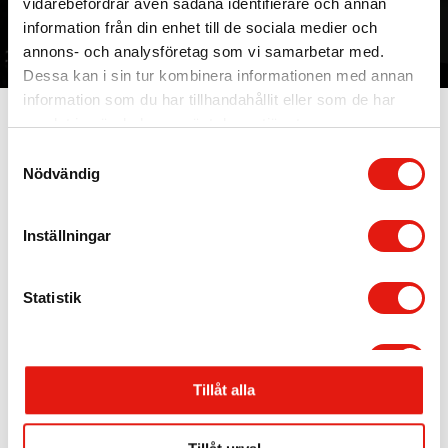
vidarebefordrar även sådana identifierare och annan
information från din enhet till de sociala medier och
annons- och analysföretag som vi samarbetar med.
Dessa kan i sin tur kombinera informationen med annan
information som du har tillhandahållit eller som de har
samlat in när du har använt deras tjänster.
S
Nödvändig
a
m
t
Inställningar
y
c
k
Statistik
e
Stockholm, HK
s
Skyltgruppen Scandinavia AB
Marknadsföring
Nybohovsbacken 23
v
117 63 Stockholm
Tillåt alla
a
Telefon:
+46 8 30 12 60
E-post:
info@skyltgruppen.se
l
Visa detaljer