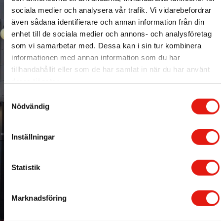
sociala medier och analysera vår trafik. Vi vidarebefordrar
även sådana identifierare och annan information från din
enhet till de sociala medier och annons- och analysföretag
som vi samarbetar med. Dessa kan i sin tur kombinera
informationen med annan information som du har
tillhandahållit eller som de har samlat in när du har använt
deras tjänster.
S
Nödvändig
a
m
t
Inställningar
y
c
k
Statistik
e
s
Marknadsföring
v
a