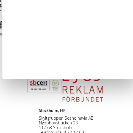
mix of signs reflects the mixed nature of the restaurant, the neon
packed Shibuya crossing in Tokyo and the many neon lit dive bars
and diners in New York.
The sign has effectively help spread the restaurant in social media, as
guests, tourists, celebrities and regulars take turns on taking selfies in
front of the sign, tagging it
#misshumasshu
We ❤️ Signs!
#welovesigns
Stockholm, HK
Skyltgruppen Scandinavia AB
Nybohovsbacken 23
117 63 Stockholm
Telefon:
+46 8 30 12 60