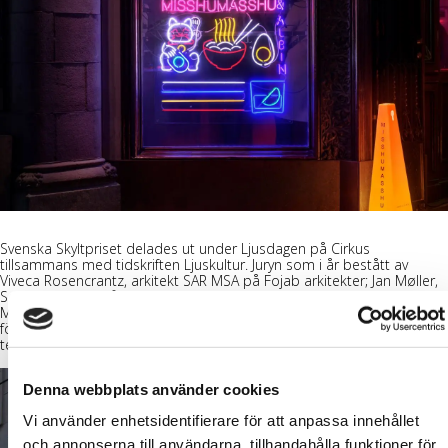
Svenska Skyltpriset delades ut under Ljusdagen på Cirkus
tillsammans med tidskriften
Ljuskultur
. Juryn som i år bestått av
Viveca Rosencrantz, arkitekt SAR MSA på Fojab arkitekter; Jan Møller,
Senior Creative på Identity Works och Ronnie Forsberg, arkitekt SAR
MSA på Wester + Elsner arkitekter, har tittat på den kommunikativa
förmågan, anpassningen till miljön och arkitekturen samt den
tekniska och estetiska utformningen.
Denna webbplats använder cookies
Vi använder enhetsidentifierare för att anpassa innehållet
och annonserna till användarna, tillhandahålla funktioner för