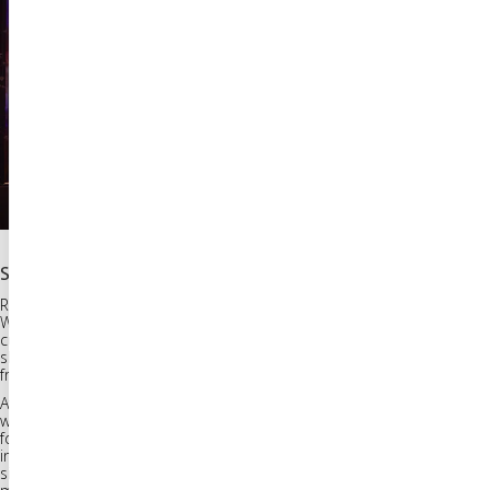
SIGNSTORY:
Run by two of Sweden’s top chefs, Adam Dahlberg and Albin
Wessman, Misshumasshu is a playful urban mix of the food and drink
cultures of Tokyo, Stockholm and New York; serving noodles, ramen,
sliders, bowls, cocktails, sake and eggplant tacos in a warm and
friendly atmosphere.
At the front corner of the restaurant, facing the street, there’s a
window that used to be somewhat of a dark hole, neglected by the
former tenants. We saw an opportunity to make that window pop, by
installing a sort of neon sign collage, as if we’d found a bunch of neon
signs and put them together. A colorful and playful bomb of light. The