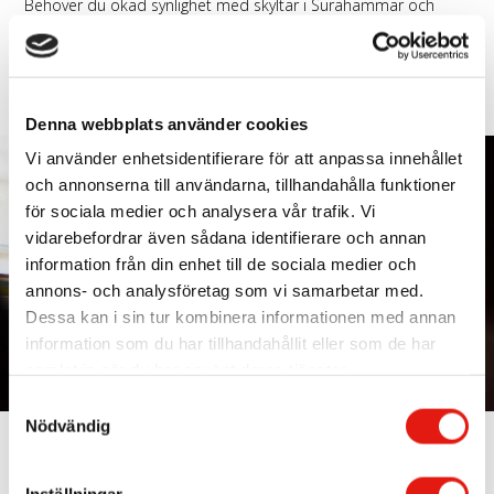
Behöver du ökad synlighet med skyltar i Surahammar och
omnejd? Vi på Skyltgruppen kan producera skyltar för dig och
ditt företag. Vår erfarenhet är lång och vi har en gedigen
historia inom skyltproduktion. Våra leveranser håller alltid
högsta kvalitet.
Kontakta oss här för att få veta mer!
Kontakta oss
Denna webbplats använder cookies
Vi använder enhetsidentifierare för att anpassa innehållet
och annonserna till användarna, tillhandahålla funktioner
för sociala medier och analysera vår trafik. Vi
vidarebefordrar även sådana identifierare och annan
information från din enhet till de sociala medier och
annons- och analysföretag som vi samarbetar med.
Dessa kan i sin tur kombinera informationen med annan
information som du har tillhandahållit eller som de har
samlat in när du har använt deras tjänster.
S
Nödvändig
a
Skyltar med hög kvalitet
m
t
Vår långa erfarenhet av att producera och montera skyltar gör
Inställningar