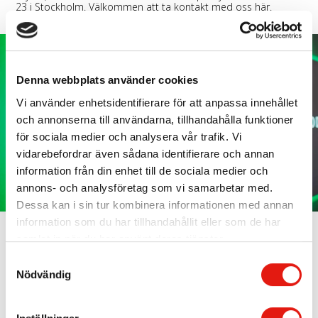
23 i Stockholm. Välkommen att
ta kontakt med oss här
.
Kontakta oss
Denna webbplats använder cookies
Vi använder enhetsidentifierare för att anpassa innehållet
och annonserna till användarna, tillhandahålla funktioner
för sociala medier och analysera vår trafik. Vi
vidarebefordrar även sådana identifierare och annan
information från din enhet till de sociala medier och
annons- och analysföretag som vi samarbetar med.
Dessa kan i sin tur kombinera informationen med annan
information som du har tillhandahållit eller som de har
Anlita oss som leverantör av skyltar i
samlat in när du har använt deras tjänster.
Stockholm
S
Nödvändig
a
När du anlitar oss kan du alltid räkna med ett resultat av
högsta kvalitet. Vi har lång vana, kunskap och är pålitliga. I
m
skyltproduktionen tar vi gärna helhetsansvaret. När vi
t
monterar dina skyltar, ser vi till så att detta sker på ett säkert