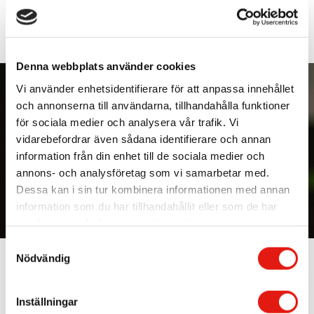
Med lång erfarenhet inom skyltmontering och skyltproduktion,
får vi dig och ditt företag att synas på långt håll. Vi löser alla
typer av skyltning. Om du behöver mer information om våra
priser eller tjänster, kontakta oss här.
Kontakta oss
Denna webbplats använder cookies
Vi använder enhetsidentifierare för att anpassa innehållet
och annonserna till användarna, tillhandahålla funktioner
för sociala medier och analysera vår trafik. Vi
vidarebefordrar även sådana identifierare och annan
information från din enhet till de sociala medier och
annons- och analysföretag som vi samarbetar med.
Dessa kan i sin tur kombinera informationen med annan
information som du har tillhandahållit eller som de har
samlat in när du har använt deras tjänster.
S
Vi löser skyltproduktion i Kvicksund
Nödvändig
a
m
Med lång och gedigen kunskap skapar vi skyltar av högsta
t
kvalitet, och du kan vänta dig ett resultat som håller i väder
Inställningar
och vind. Vårt ansvar gäller för både produktion och
y