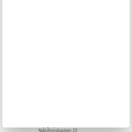
Vi sätter värde i att våra kunder är med i arbetsprocessen. Av
denna anledning strävar vi efter att hålla en god
kommunikation. Direkt i inledningsskedet ser vi till att vara
överens om vilket arbete som skall utföras. Under arbetet får
du via projektledaren uppdateringar över hur projektet
framskrider. Du får löpande svar på dina frågor och
funderingar.
Kontakta oss
Stockholm, HK
Skyltgruppen Scandinavia AB
Nybohovsbacken 23