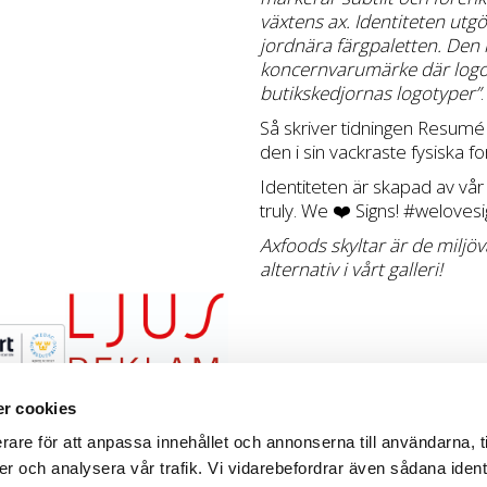
växtens ax. Identiteten utg
jordnära färgpaletten. Den 
koncernvarumärke där logot
butikskedjornas logotyper”
.
Så skriver tidningen
Resumé
den i sin vackraste fysiska
Identiteten är skapad av vå
truly. We ❤️ Signs!
#welovesi
Axfoods skyltar är de miljö
alternativ i vårt
galleri!
r cookies
lardalen
rare för att anpassa innehållet och annonserna till användarna, t
er och analysera vår trafik. Vi vidarebefordrar även sådana ident
ltgruppen Scandinavia AB