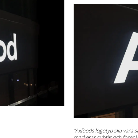
”
Axfoods
logotyp ska vara st
markerar subtilt och förenk