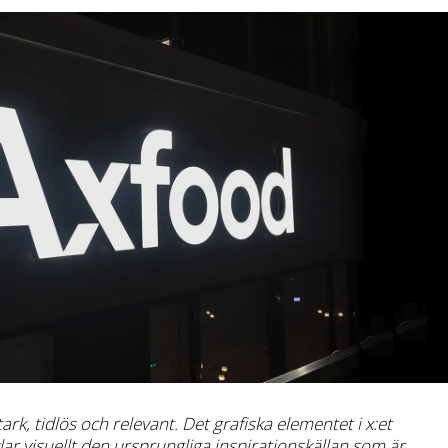
ark, tidlös och relevant. Det grafiska elementet i x:et
lar visuellt den ursprungliga inspirationskällan som är