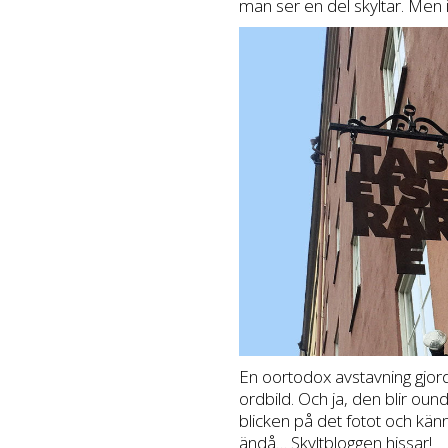
man ser en del skyltar. Men 
En oortodox avstavning gjo
ordbild. Och ja, den blir ou
blicken på det fotot och känn
ändå… Skyltbloggen hissar!