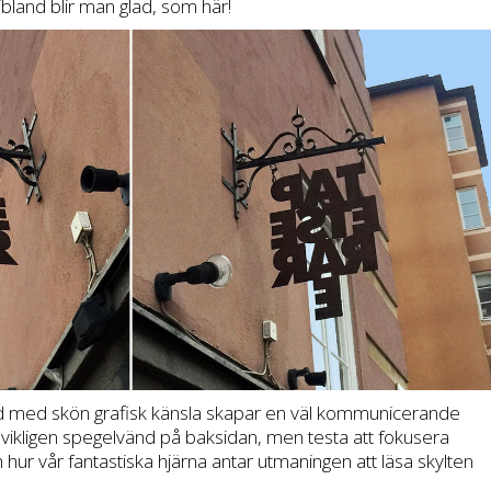
ibland blir man glad, som här!
rd med skön grafisk känsla skapar en väl kommunicerande
ndvikligen spegelvänd på baksidan, men testa att fokusera
 hur vår fantastiska hjärna antar utmaningen att läsa skylten