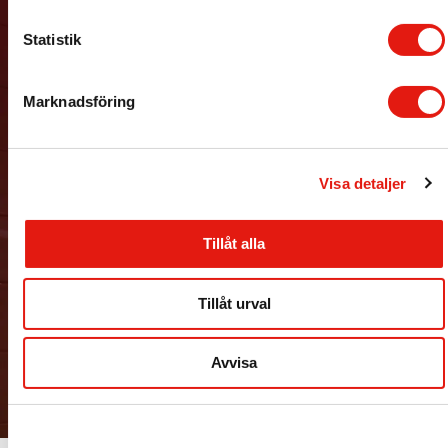
c
k
Statistik
e
s
Marknadsföring
v
a
l
Visa detaljer
Tillåt alla
Tillåt urval
Avvisa