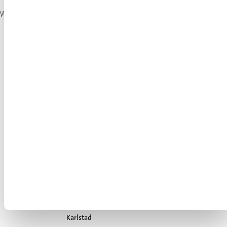
We ❤️ Signs!
#welovesigns
Stockholm, HK
Skyltgruppen Scandinavia AB
Nybohovsbacken 23
117 63 Stockholm
Telefon:
+46 8 30 12 60
E-post:
info@skyltgruppen.se
Karlstad