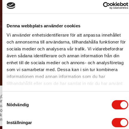
Denna webbplats använder cookies
Vi använder enhetsidentifierare för att anpassa innehållet
och annonserna till användarna, tillhandahålla funktioner för
sociala medier och analysera vår trafik. Vi vidarebefordrar
även sådana identifierare och annan information från din
enhet till de sociala medier och annons- och analysföretag
som vi samarbetar med. Dessa kan i sin tur kombinera
informationen med annan information som du har
tillhandahållit eller som de har samlat in när du har använt
deras tjänster.
¡Colores fuertes – muchos neones – luz cálida! Vår spanska är kanske
S
inte lika bra som våra neonkunskaper men kombinationen gör så här
Nödvändig
vackert! Ricas Salsas hänger på La Neta på Barnhusgatan i Stockholm
a
och vi googlar oss till att det är de heta såserna som skylten ska
m
kommunicera. Väl värt ett besök – skylten är ännu snyggare IRL och
maten är extraordinario.
t
Inställningar
y