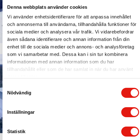
Denna webbplats använder cookies
Vi använder enhetsidentifierare för att anpassa innehållet
och annonserna till användarna, tillhandahålla funktioner för
sociala medier och analysera vår trafik. Vi vidarebefordrar
även sådana identifierare och annan information från din
enhet till de sociala medier och annons- och analysföretag
som vi samarbetar med. Dessa kan i sin tur kombinera
informationen med annan information som du har
tillhandahållit eller som de har samlat in när du har använt
deras tjänster.
S
Nödvändig
a
m
t
Inställningar
y
c
k
Statistik
e