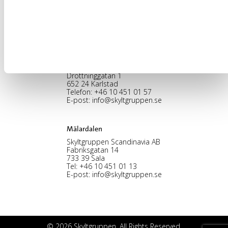
Nybohovsbacken 23
117 63 Stockholm
Telefon:
+46 8 30 12 60
E-post:
info@skyltgruppen.se
Karlstad
Skyltgruppen Scandinavia AB
Drottninggatan 1
652 24 Karlstad
Telefon:
+46 10 451 01 57
E-post:
info@skyltgruppen.se
Mälardalen
Skyltgruppen Scandinavia AB
Fabriksgatan 14
733 39 Sala
Tel:
+46 10 451 01 13
E-post:
info@skyltgruppen.se
© 2026 Skyltgruppen. All Rights Reserved.