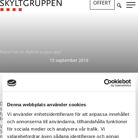
OFFERT
Ibland kan en skyltidé poppa upp!
15 september 2016
Det tror vi att det gjorde här, i Götgatans myller fångar denna skylt
Denna webbplats använder cookies
sedan förra veckan uppmärksamhet genom sin medvetet primitiva
typografi (som flirtar med gamla glödlampsskyltars grafiska
Vi använder enhetsidentifierare för att anpassa innehållet
begränsningar) i kombination med starka, energirika färger.
och annonserna till användarna, tillhandahålla funktioner
Vi förlåter gärna att alla ”dots” inte hamnat alldeles perfekt,
för sociala medier och analysera vår trafik. Vi
Skyltbloggen hissar en skön skyltformgivning! Sen är vi skyltnördiga
nog att önska belysning i prickarna för att vässa attraktionen i
vidarebefordrar även sådana identifierare och annan