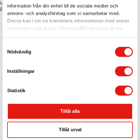
höstmörkret som kommer – och fullborda flirten med
information från din enhet till de sociala medier och
glödlampsskyltarna… men man kan ju inte få allt! Nice Pop Up as is!
annons- och analysföretag som vi samarbetar med.
Dessa kan i sin tur kombinera informationen med annan
information som du har tillhandahållit eller som de har
samlat in när du har använt deras tjänster.
S
Nödvändig
a
m
t
Inställningar
y
c
Stockholm, HK
k
Statistik
Skyltgruppen Scandinavia AB
e
Nybohovsbacken 23
s
117 63 Stockholm
Marknadsföring
Telefon:
+46 8 30 12 60
Tillåt alla
v
E-post:
info@skyltgruppen.se
a
l
Tillåt urval
Karlstad
Visa detaljer