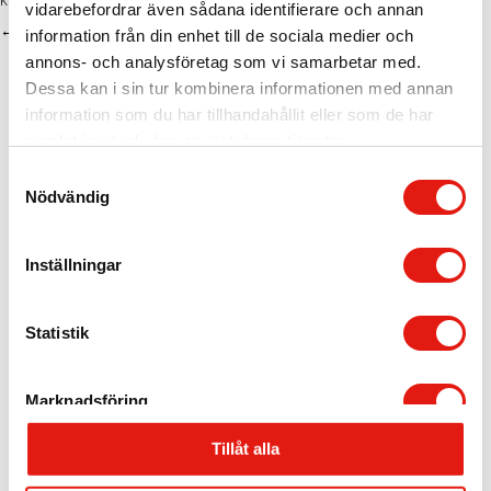
vidarebefordrar även sådana identifierare och annan
Posts
← Vilken skylttillverkare ska jag välja – vilka är SKYLTGRUPPEN?
information från din enhet till de sociala medier och
annons- och analysföretag som vi samarbetar med.
navigation
Dessa kan i sin tur kombinera informationen med annan
information som du har tillhandahållit eller som de har
samlat in när du har använt deras tjänster.
S
Nödvändig
a
m
t
Inställningar
y
c
k
Statistik
e
Stockholm, HK
s
Marknadsföring
v
Skyltgruppen Scandinavia AB
Nybohovsbacken 23
a
117 63 Stockholm
Tillåt alla
l
Telefon:
+46 8 30 12 60
E-post:
info@skyltgruppen.se
Visa detaljer