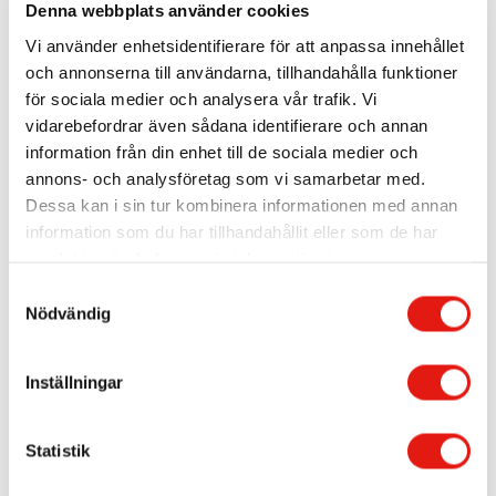
Denna webbplats använder cookies
Vi använder enhetsidentifierare för att anpassa innehållet
och annonserna till användarna, tillhandahålla funktioner
för sociala medier och analysera vår trafik. Vi
vidarebefordrar även sådana identifierare och annan
information från din enhet till de sociala medier och
annons- och analysföretag som vi samarbetar med.
Dessa kan i sin tur kombinera informationen med annan
information som du har tillhandahållit eller som de har
samlat in när du har använt deras tjänster.
S
Vadå
Nödvändig
a
Vadå? Vadå!
m
Restaurangens namn speglar maten som serveras: kul, gott
t
och lite avslappnat.
Inställningar
y
Neonskylten
speglar lång erfarenhet inom skyltning och
c
skyltmontage
– inga synliga kablar, inget krångel bara ren,
lysande skönhet!
k
Statistik
Vill du också ha en skylt som inte bara syns utan också väcker
e
uppmärksamhet?
Kontakta oss!