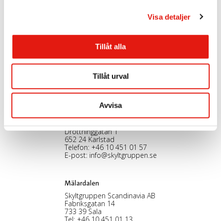
l
Visa detaljer
Stockholm, HK
Tillåt alla
Skyltgruppen Scandinavia AB
Nybohovsbacken 23
117 63 Stockholm
Telefon:
+46 8 30 12 60
Tillåt urval
E-post:
info@skyltgruppen.se
Avvisa
Karlstad
Skyltgruppen Scandinavia AB
Drottninggatan 1
652 24 Karlstad
Telefon:
+46 10 451 01 57
E-post:
info@skyltgruppen.se
Mälardalen
Skyltgruppen Scandinavia AB
Fabriksgatan 14
733 39 Sala
Tel:
+46 10 451 01 13