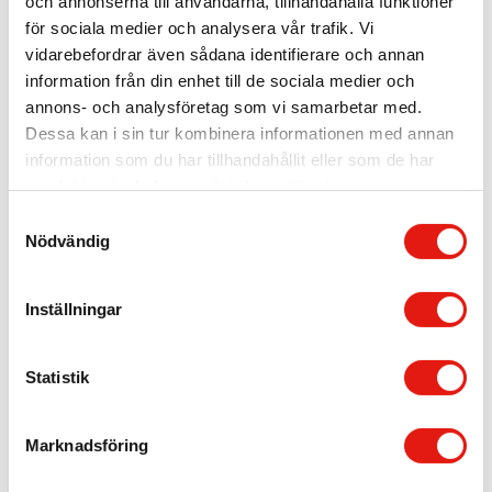
och annonserna till användarna, tillhandahålla funktioner
för sociala medier och analysera vår trafik. Vi
vidarebefordrar även sådana identifierare och annan
information från din enhet till de sociala medier och
annons- och analysföretag som vi samarbetar med.
Rodebjer
Dessa kan i sin tur kombinera informationen med annan
Vinnare av 2016 Stockholms skyltpris i specialkategorin
information som du har tillhandahållit eller som de har
”Samspel med omgivningen”: Rodebjer, Smålandsgatan 12.
samlat in när du har använt deras tjänster.
Juryns motivering: ”Så lågmält, så kultiverat! I perfekt samklang
med både arkitektur och utbud”.
S
Nödvändig
a
Fler skyltar inom samma område:
m
Fasadskyltar
,
Ljusskyltar
,
Omprofileringar
,
Prisbelönta skyltar
,
t
Handel
Inställningar
y
c
k
Statistik
e
s
Marknadsföring
v
a