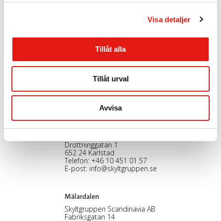
l
Visa detaljer
Tillåt alla
Stockholm, HK
Skyltgruppen Scandinavia AB
Nybohovsbacken 23
Tillåt urval
117 63 Stockholm
Telefon:
+46 8 30 12 60
E-post:
info@skyltgruppen.se
Avvisa
Karlstad
Skyltgruppen Scandinavia AB
Drottninggatan 1
652 24 Karlstad
Telefon:
+46 10 451 01 57
E-post:
info@skyltgruppen.se
Mälardalen
Skyltgruppen Scandinavia AB
Fabriksgatan 14