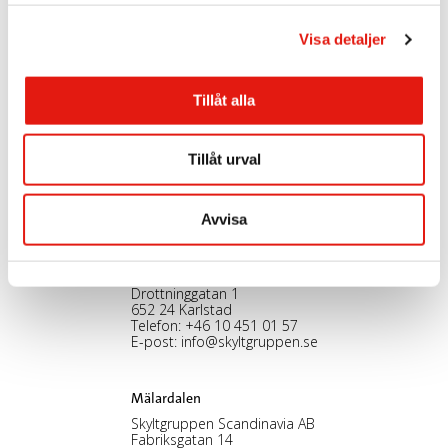
l
Visa detaljer
Tillåt alla
Stockholm, HK
Skyltgruppen Scandinavia AB
Nybohovsbacken 23
Tillåt urval
117 63 Stockholm
Telefon:
+46 8 30 12 60
E-post:
info@skyltgruppen.se
Avvisa
Karlstad
Skyltgruppen Scandinavia AB
Drottninggatan 1
652 24 Karlstad
Telefon:
+46 10 451 01 57
E-post:
info@skyltgruppen.se
Mälardalen
Skyltgruppen Scandinavia AB
Fabriksgatan 14