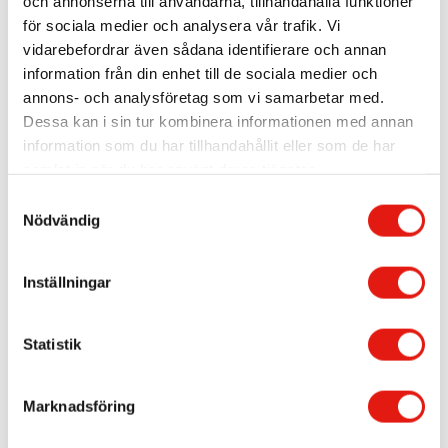
och annonserna till användarna, tillhandahålla funktioner
för sociala medier och analysera vår trafik. Vi
vidarebefordrar även sådana identifierare och annan
information från din enhet till de sociala medier och
annons- och analysföretag som vi samarbetar med.
Dessa kan i sin tur kombinera informationen med annan
information som du har tillhandahållit eller som de har
samlat in när du har använt deras tjänster.
Hordaland Fylkeskommune
S
Nödvändig
a
m
Fler skyltar inom samma område:
t
,
Inställningar
y
c
k
Statistik
e
s
Marknadsföring
v
a