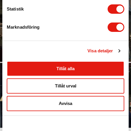
c
k
Statistik
e
s
Marknadsföring
v
a
l
Visa detaljer
Tillåt alla
Tillåt urval
Avvisa