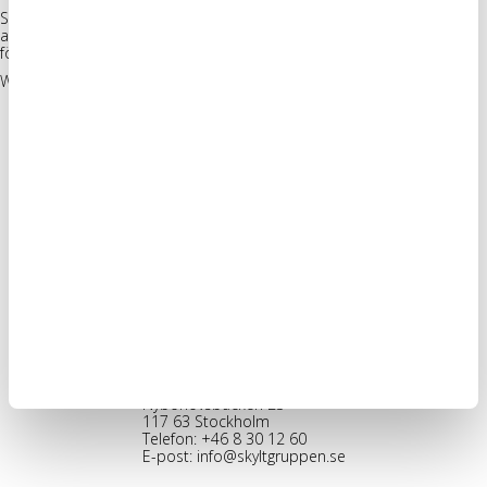
Skyltarna är rena i formen och jordnära i känslan, vi hoppas och tror
att de bidrar till upplevelsen på ett tonsäkert sätt. Tack för
förtroendet och varmt lycka till, sköna teamet på
/mother
!
We can see the sign!
Stockholm, HK
Skyltgruppen Scandinavia AB
Nybohovsbacken 23
117 63 Stockholm
Telefon:
+46 8 30 12 60
E-post:
info@skyltgruppen.se