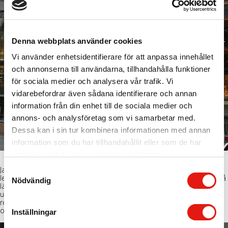
Denna webbplats använder cookies
Vi använder enhetsidentifierare för att anpassa innehållet
och annonserna till användarna, tillhandahålla funktioner
för sociala medier och analysera vår trafik. Vi
vidarebefordrar även sådana identifierare och annan
information från din enhet till de sociala medier och
annons- och analysföretag som vi samarbetar med.
Dessa kan i sin tur kombinera informationen med annan
information som du har tillhandahållit eller som de har
samlat in när du har använt deras tjänster.
Ja, inte bara en sign utan många! Vi är så stolta över att ha fått
S
leverera skyltarna till Stockholms mest spännande nya restaurang på
Nödvändig
a
länge! När kärleken till näringsrika råvaror gifter sig med den
uppriktiga omtanken om varje gästs välbefinnande långt efter
m
restaurangbesöket så blir det en upplevelse man vill ha igen. Testa
t
om du inte varit här!
Inställningar
y