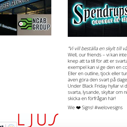
”Vi vill beställa en skylt till
Well, our friends – vi kan i
knep att ta till för att er sva
exempel kan vi ge den en coron
Eller en outline, tjock eller
även göra den svart på dagen
Under Black Friday hyllar vi
svarta, lysande, skyltar om 
skicka en förfrågan
här
!
We ❤️ Signs! #
welovesigns