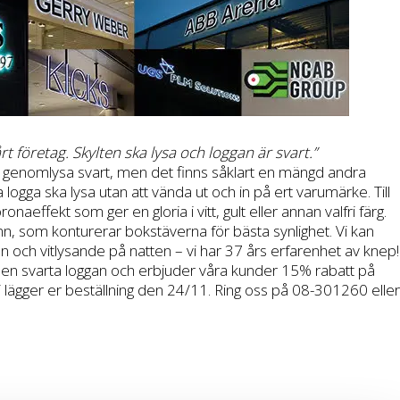
 vårt företag. Skylten ska lysa och loggan är svart.”
nte genomlysa svart, men det finns såklart en mängd andra
rta logga ska lysa utan att vända ut och in på ert varumärke. Till
aeffekt som ger en gloria i vitt, gult eller annan valfri färg.
 tunn, som konturerar bokstäverna för bästa synlighet. Vi kan
 och vitlysande på natten – vi har 37 års erfarenhet av knep!
 den svarta loggan och erbjuder våra kunder 15% rabatt på
ni lägger er beställning den 24/11. Ring oss på 08-301260 eller